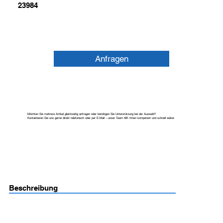
23984
Anfragen
Möchten Sie mehrere Artikel gleichzeitig anfragen oder benötigen Sie Unterstützung bei der Auswahl?
Kontaktieren Sie uns gerne direkt telefonisch oder per E-Mail – unser Team hilft Ihnen kompetent und schnell weiter.
Beschreibung