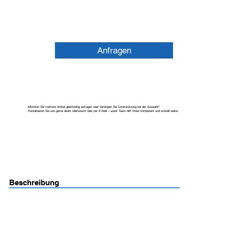
Anfragen
Möchten Sie mehrere Artikel gleichzeitig anfragen oder benötigen Sie Unterstützung bei der Auswahl?
Kontaktieren Sie uns gerne direkt telefonisch oder per E-Mail – unser Team hilft Ihnen kompetent und schnell weiter.
Beschreibung