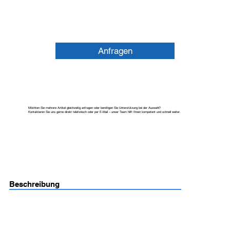
Anfragen
Möchten Sie mehrere Artikel gleichzeitig anfragen oder benötigen Sie Unterstützung bei der Auswahl?
Kontaktieren Sie uns gerne direkt telefonisch oder per E-Mail – unser Team hilft Ihnen kompetent und schnell weiter.
Beschreibung