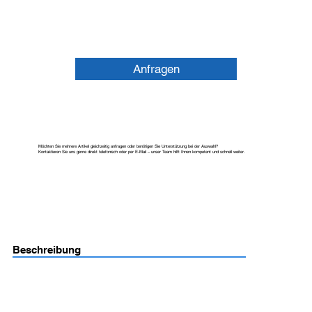
Anfragen
Möchten Sie mehrere Artikel gleichzeitig anfragen oder benötigen Sie Unterstützung bei der Auswahl?
Kontaktieren Sie uns gerne direkt telefonisch oder per E-Mail – unser Team hilft Ihnen kompetent und schnell weiter.
Beschreibung