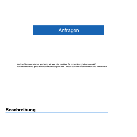
Anfragen
Möchten Sie mehrere Artikel gleichzeitig anfragen oder benötigen Sie Unterstützung bei der Auswahl?
Kontaktieren Sie uns gerne direkt telefonisch oder per E-Mail – unser Team hilft Ihnen kompetent und schnell weiter.
Beschreibung