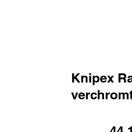
Knipex R
verchrom
44.