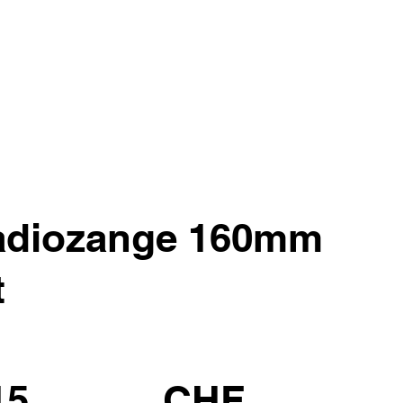
adiozange 160mm
t
15
CHF