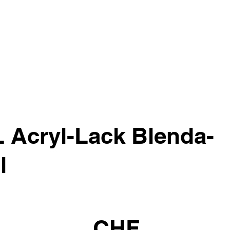
Acryl-Lack Blenda-
l
CHF