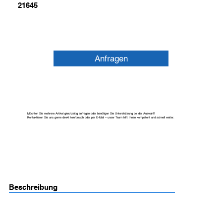
21645
Anfragen
Möchten Sie mehrere Artikel gleichzeitig anfragen oder benötigen Sie Unterstützung bei der Auswahl?
Kontaktieren Sie uns gerne direkt telefonisch oder per E-Mail – unser Team hilft Ihnen kompetent und schnell weiter.
Beschreibung