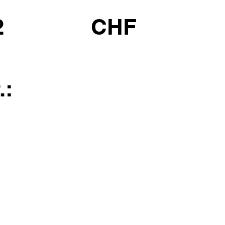
2
CHF
.: