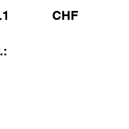
.1
CHF
.: