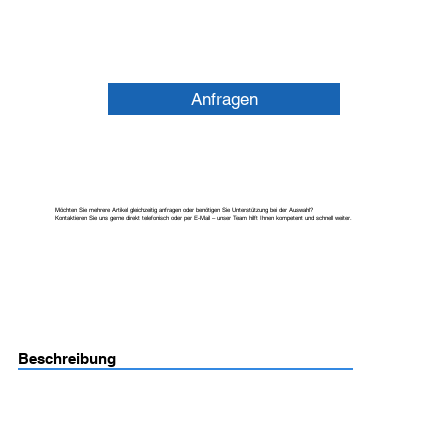
Anfragen
Möchten Sie mehrere Artikel gleichzeitig anfragen oder benötigen Sie Unterstützung bei der Auswahl?
Kontaktieren Sie uns gerne direkt telefonisch oder per E-Mail – unser Team hilft Ihnen kompetent und schnell weiter.
Beschreibung