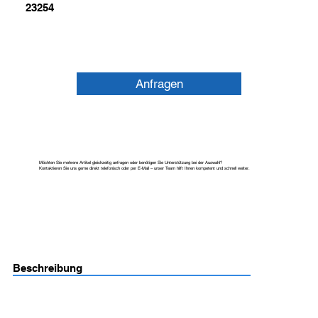
23254
Anfragen
Möchten Sie mehrere Artikel gleichzeitig anfragen oder benötigen Sie Unterstützung bei der Auswahl?
Kontaktieren Sie uns gerne direkt telefonisch oder per E-Mail – unser Team hilft Ihnen kompetent und schnell weiter.
Beschreibung