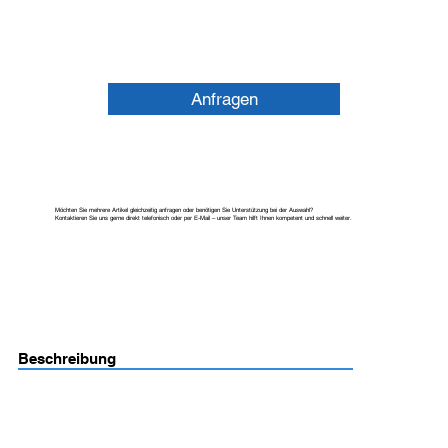
Anfragen
Möchten Sie mehrere Artikel gleichzeitig anfragen oder benötigen Sie Unterstützung bei der Auswahl?
Kontaktieren Sie uns gerne direkt telefonisch oder per E-Mail – unser Team hilft Ihnen kompetent und schnell weiter.
Beschreibung