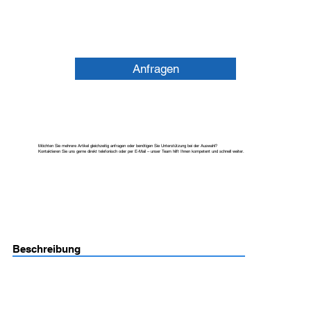
Anfragen
Möchten Sie mehrere Artikel gleichzeitig anfragen oder benötigen Sie Unterstützung bei der Auswahl?
Kontaktieren Sie uns gerne direkt telefonisch oder per E-Mail – unser Team hilft Ihnen kompetent und schnell weiter.
Beschreibung