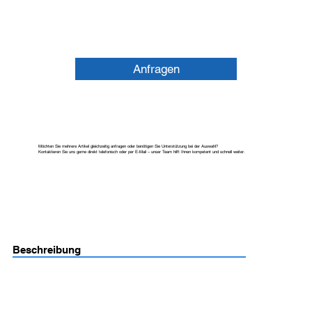
Anfragen
Möchten Sie mehrere Artikel gleichzeitig anfragen oder benötigen Sie Unterstützung bei der Auswahl?
Kontaktieren Sie uns gerne direkt telefonisch oder per E-Mail – unser Team hilft Ihnen kompetent und schnell weiter.
Beschreibung