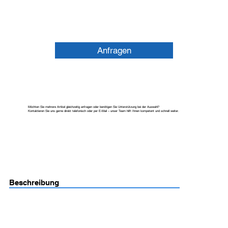
Anfragen
Möchten Sie mehrere Artikel gleichzeitig anfragen oder benötigen Sie Unterstützung bei der Auswahl?
Kontaktieren Sie uns gerne direkt telefonisch oder per E-Mail – unser Team hilft Ihnen kompetent und schnell weiter.
Beschreibung