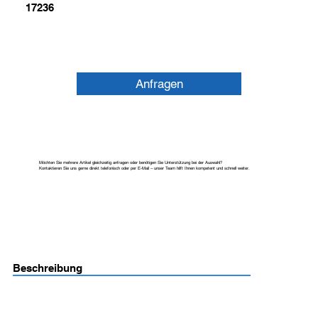
17236
Anfragen
Möchten Sie mehrere Artikel gleichzeitig anfragen oder benötigen Sie Unterstützung bei der Auswahl?
Kontaktieren Sie uns gerne direkt telefonisch oder per E-Mail – unser Team hilft Ihnen kompetent und schnell weiter.
Beschreibung