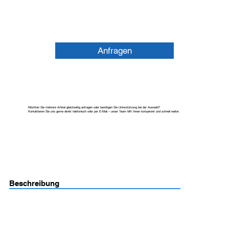
Anfragen
Möchten Sie mehrere Artikel gleichzeitig anfragen oder benötigen Sie Unterstützung bei der Auswahl?
Kontaktieren Sie uns gerne direkt telefonisch oder per E-Mail – unser Team hilft Ihnen kompetent und schnell weiter.
Beschreibung