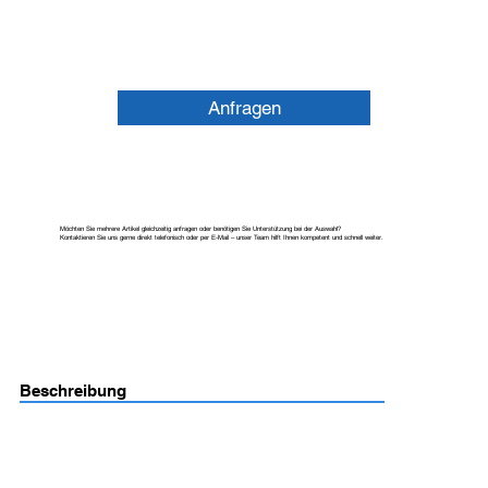
Anfragen
Möchten Sie mehrere Artikel gleichzeitig anfragen oder benötigen Sie Unterstützung bei der Auswahl?
Kontaktieren Sie uns gerne direkt telefonisch oder per E-Mail – unser Team hilft Ihnen kompetent und schnell weiter.
Beschreibung