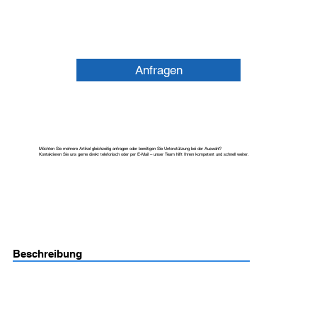
Anfragen
Möchten Sie mehrere Artikel gleichzeitig anfragen oder benötigen Sie Unterstützung bei der Auswahl?
Kontaktieren Sie uns gerne direkt telefonisch oder per E-Mail – unser Team hilft Ihnen kompetent und schnell weiter.
Beschreibung