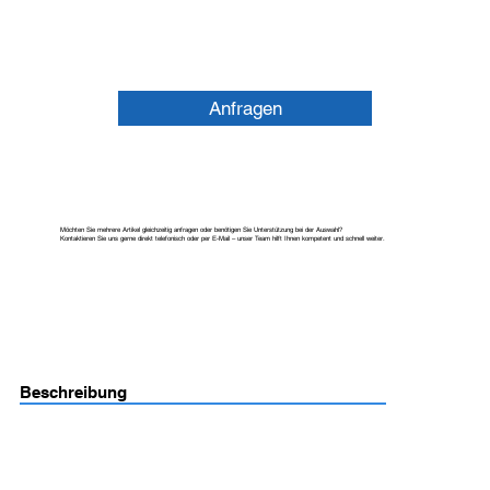
Anfragen
Möchten Sie mehrere Artikel gleichzeitig anfragen oder benötigen Sie Unterstützung bei der Auswahl?
Kontaktieren Sie uns gerne direkt telefonisch oder per E-Mail – unser Team hilft Ihnen kompetent und schnell weiter.
Beschreibung