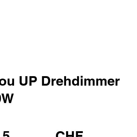
 you UP Drehdimmer
0W
.5
CHF