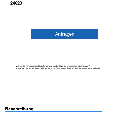
24620
Anfragen
Möchten Sie mehrere Artikel gleichzeitig anfragen oder benötigen Sie Unterstützung bei der Auswahl?
Kontaktieren Sie uns gerne direkt telefonisch oder per E-Mail – unser Team hilft Ihnen kompetent und schnell weiter.
Beschreibung