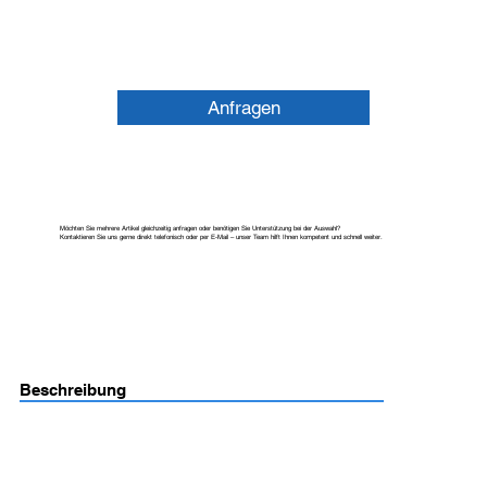
Anfragen
Möchten Sie mehrere Artikel gleichzeitig anfragen oder benötigen Sie Unterstützung bei der Auswahl?
Kontaktieren Sie uns gerne direkt telefonisch oder per E-Mail – unser Team hilft Ihnen kompetent und schnell weiter.
Beschreibung