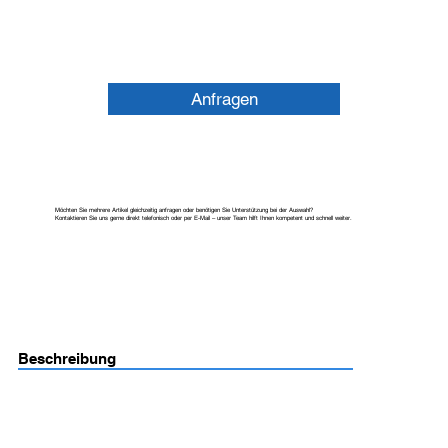
Anfragen
Möchten Sie mehrere Artikel gleichzeitig anfragen oder benötigen Sie Unterstützung bei der Auswahl?
Kontaktieren Sie uns gerne direkt telefonisch oder per E-Mail – unser Team hilft Ihnen kompetent und schnell weiter.
Beschreibung