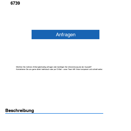
6739
Anfragen
Möchten Sie mehrere Artikel gleichzeitig anfragen oder benötigen Sie Unterstützung bei der Auswahl?
Kontaktieren Sie uns gerne direkt telefonisch oder per E-Mail – unser Team hilft Ihnen kompetent und schnell weiter.
Beschreibung