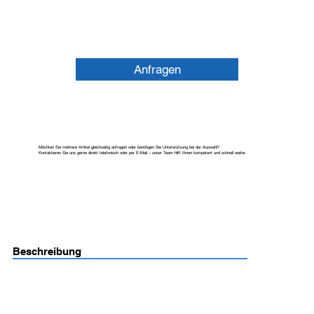
Anfragen
Möchten Sie mehrere Artikel gleichzeitig anfragen oder benötigen Sie Unterstützung bei der Auswahl?
Kontaktieren Sie uns gerne direkt telefonisch oder per E-Mail – unser Team hilft Ihnen kompetent und schnell weiter.
Beschreibung