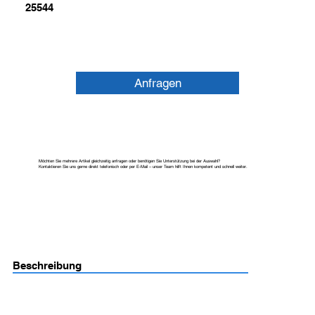
25544
Anfragen
Möchten Sie mehrere Artikel gleichzeitig anfragen oder benötigen Sie Unterstützung bei der Auswahl?
Kontaktieren Sie uns gerne direkt telefonisch oder per E-Mail – unser Team hilft Ihnen kompetent und schnell weiter.
Beschreibung