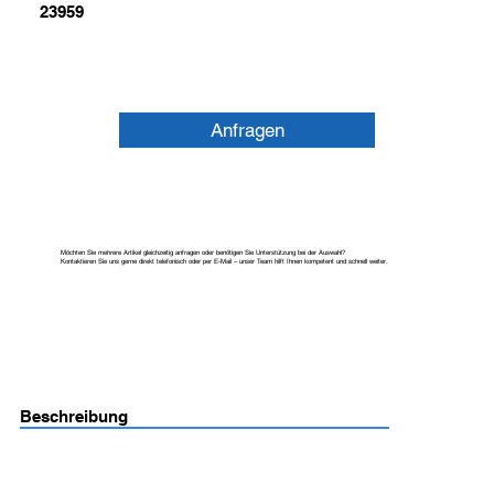
23959
Anfragen
Möchten Sie mehrere Artikel gleichzeitig anfragen oder benötigen Sie Unterstützung bei der Auswahl?
Kontaktieren Sie uns gerne direkt telefonisch oder per E-Mail – unser Team hilft Ihnen kompetent und schnell weiter.
Beschreibung