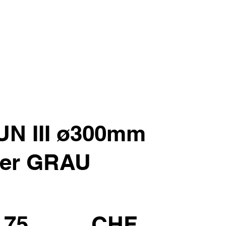
UN III ø300mm
ller GRAU
.75
CHF