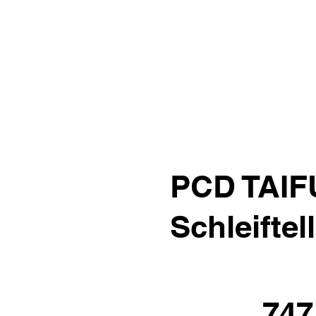
PCD TAIF
Schleifte
747