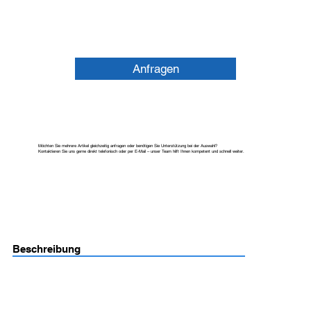
Anfragen
Möchten Sie mehrere Artikel gleichzeitig anfragen oder benötigen Sie Unterstützung bei der Auswahl?
Kontaktieren Sie uns gerne direkt telefonisch oder per E-Mail – unser Team hilft Ihnen kompetent und schnell weiter.
Beschreibung