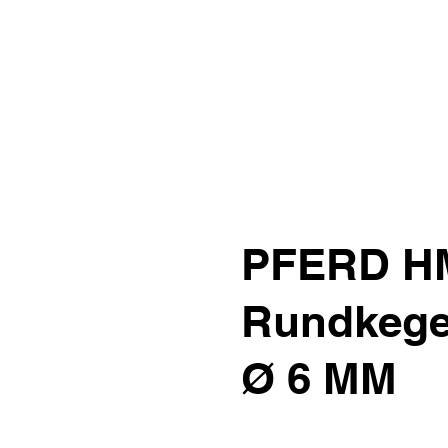
PFERD H
Rundkege
Ø 6 MM