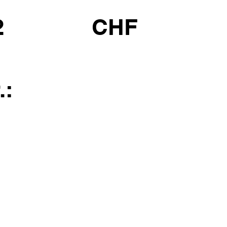
2
CHF
.: