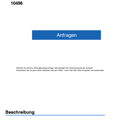
10496
Anfragen
Möchten Sie mehrere Artikel gleichzeitig anfragen oder benötigen Sie Unterstützung bei der Auswahl?
Kontaktieren Sie uns gerne direkt telefonisch oder per E-Mail – unser Team hilft Ihnen kompetent und schnell weiter.
Beschreibung