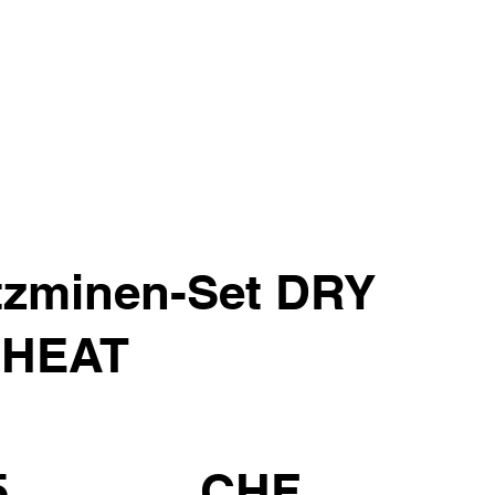
tzminen-Set DRY
HEAT
5
CHF