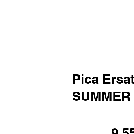
Pica Ersa
SUMMER 
9.5