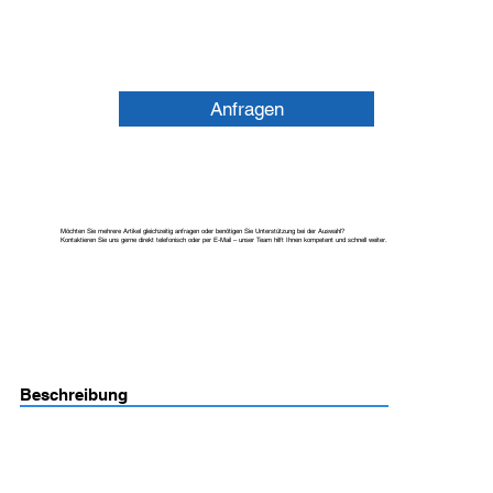
Anfragen
Möchten Sie mehrere Artikel gleichzeitig anfragen oder benötigen Sie Unterstützung bei der Auswahl?
Kontaktieren Sie uns gerne direkt telefonisch oder per E-Mail – unser Team hilft Ihnen kompetent und schnell weiter.
Beschreibung