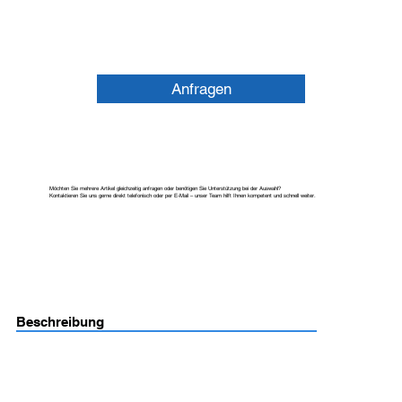
Anfragen
Möchten Sie mehrere Artikel gleichzeitig anfragen oder benötigen Sie Unterstützung bei der Auswahl?
Kontaktieren Sie uns gerne direkt telefonisch oder per E-Mail – unser Team hilft Ihnen kompetent und schnell weiter.
Beschreibung