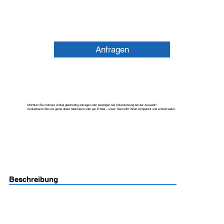
Anfragen
Möchten Sie mehrere Artikel gleichzeitig anfragen oder benötigen Sie Unterstützung bei der Auswahl?
Kontaktieren Sie uns gerne direkt telefonisch oder per E-Mail – unser Team hilft Ihnen kompetent und schnell weiter.
Beschreibung