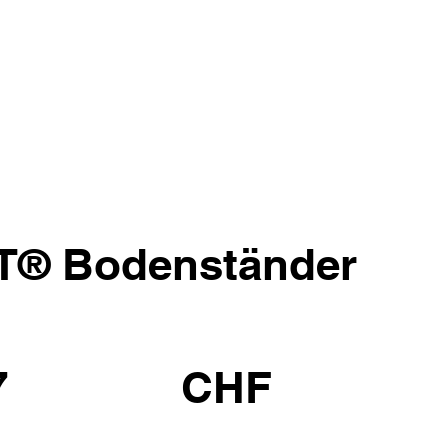
® Bodenständer
7
CHF