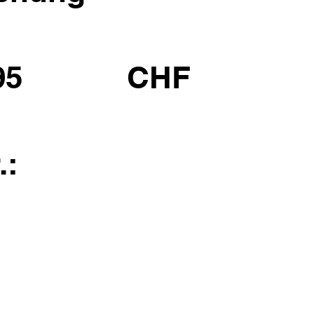
95
CHF
.: