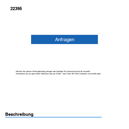
22395
Anfragen
Möchten Sie mehrere Artikel gleichzeitig anfragen oder benötigen Sie Unterstützung bei der Auswahl?
Kontaktieren Sie uns gerne direkt telefonisch oder per E-Mail – unser Team hilft Ihnen kompetent und schnell weiter.
Beschreibung