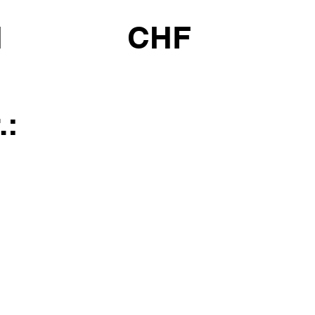
1
CHF
.: