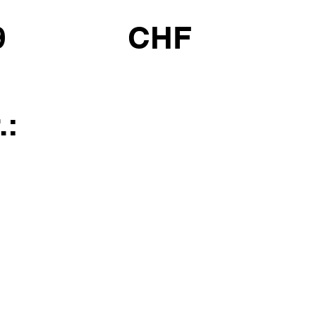
9
CHF
.: