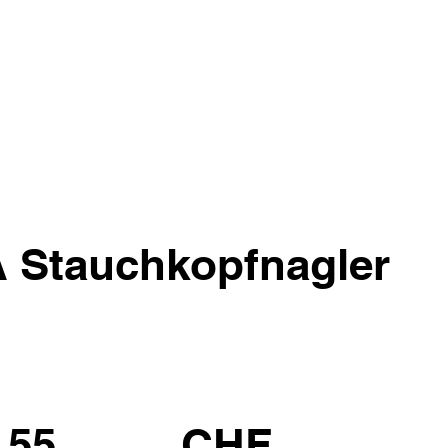
Stauchkopfnagler
.55
CHF