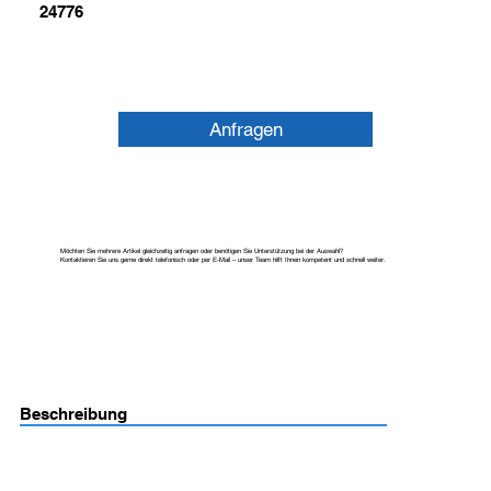
24776
Anfragen
Möchten Sie mehrere Artikel gleichzeitig anfragen oder benötigen Sie Unterstützung bei der Auswahl?
Kontaktieren Sie uns gerne direkt telefonisch oder per E-Mail – unser Team hilft Ihnen kompetent und schnell weiter.
Beschreibung