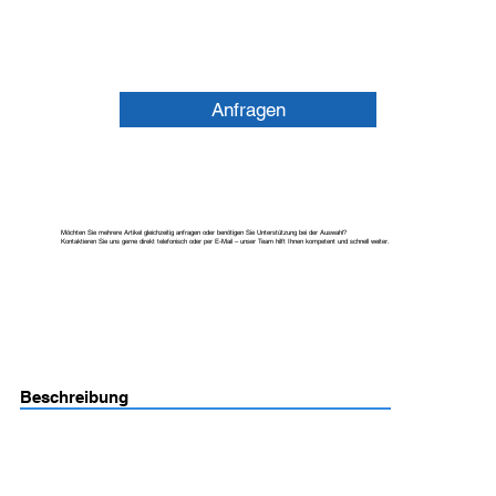
Anfragen
Möchten Sie mehrere Artikel gleichzeitig anfragen oder benötigen Sie Unterstützung bei der Auswahl?
Kontaktieren Sie uns gerne direkt telefonisch oder per E-Mail – unser Team hilft Ihnen kompetent und schnell weiter.
Beschreibung