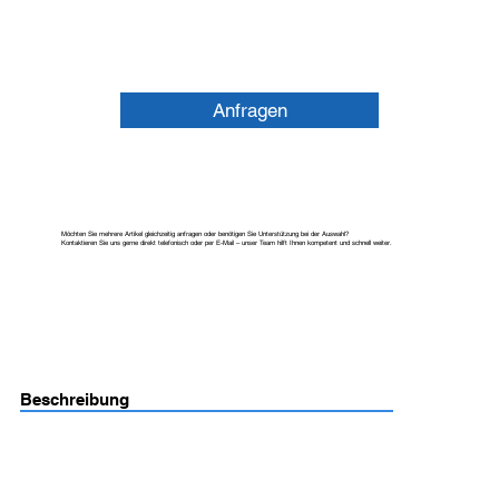
Anfragen
Möchten Sie mehrere Artikel gleichzeitig anfragen oder benötigen Sie Unterstützung bei der Auswahl?
Kontaktieren Sie uns gerne direkt telefonisch oder per E-Mail – unser Team hilft Ihnen kompetent und schnell weiter.
Beschreibung