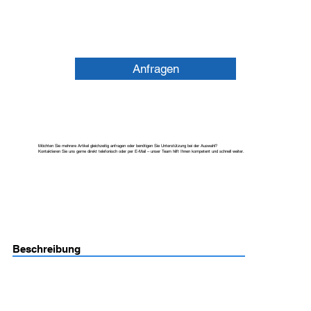
Anfragen
Möchten Sie mehrere Artikel gleichzeitig anfragen oder benötigen Sie Unterstützung bei der Auswahl?
Kontaktieren Sie uns gerne direkt telefonisch oder per E-Mail – unser Team hilft Ihnen kompetent und schnell weiter.
Beschreibung