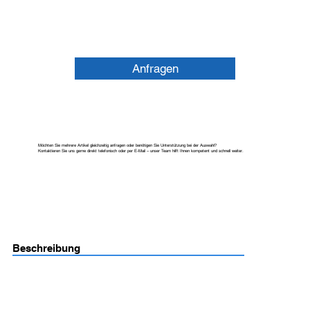
Anfragen
Möchten Sie mehrere Artikel gleichzeitig anfragen oder benötigen Sie Unterstützung bei der Auswahl?
Kontaktieren Sie uns gerne direkt telefonisch oder per E-Mail – unser Team hilft Ihnen kompetent und schnell weiter.
Beschreibung