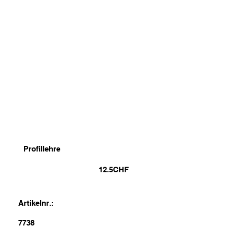
Profillehre
12.5
CHF
Artikelnr.:
7738