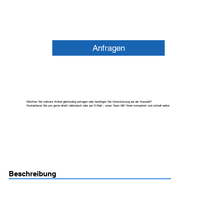
Anfragen
Möchten Sie mehrere Artikel gleichzeitig anfragen oder benötigen Sie Unterstützung bei der Auswahl?
Kontaktieren Sie uns gerne direkt telefonisch oder per E-Mail – unser Team hilft Ihnen kompetent und schnell weiter.
Beschreibung